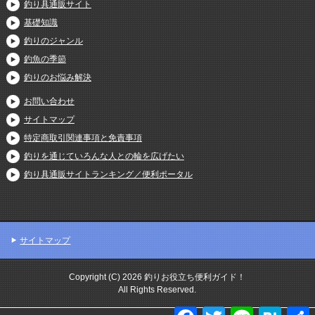
釣り具通販サイト
基礎知識
釣りのジャンル
釣魚の季節
釣りのお悩み解決
お問い合わせ
サイトマップ
特定商取引関連事項と免責事項
釣りを通じていろんな人との輪を広げたい
釣り具通販サイトランキング／便利ポータル
サイトマップ
Copyright (C) 2026 釣りお役立ち便利ガイド！
All Rights Reserved.
F
T
L
H