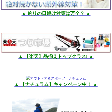
▲ 釣りの日焼け対策は万全？ ▲
▲ 【楽天】品揃えトップクラス! ▲
▲ 【ナチュラム】キャンペーン中！ ▲