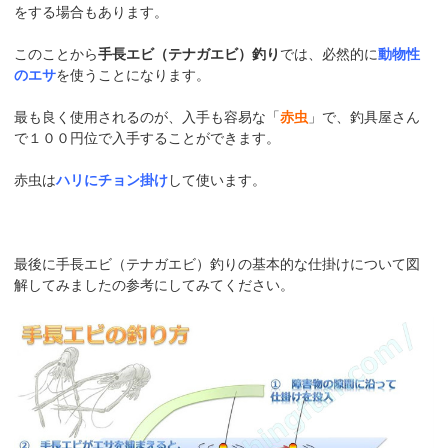
をする場合もあります。
このことから
手長エビ（テナガエビ）釣り
では、必然的に
動物性
のエサ
を使うことになります。
最も良く使用されるのが、入手も容易な「
赤虫
」で、釣具屋さん
で１００円位で入手することができます。
赤虫は
ハリにチョン掛け
して使います。
最後に手長エビ（テナガエビ）釣りの基本的な仕掛けについて図
解してみましたの参考にしてみてください。