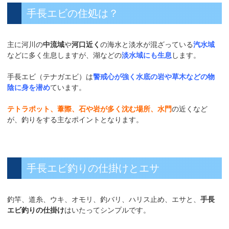
手長エビの住処は？
主に河川の
中流域
や
河口近く
の海水と淡水が混ざっている
汽水域
などに多く生息しますが、湖などの
淡水域にも生息
します。
手長エビ（テナガエビ）は
警戒心が強く水底の岩や草木などの物
陰に身を潜め
ています。
テトラポット、葦際、石や岩が多く沈む場所、水門
の近くなど
が、釣りをする主なポイントとなります。
手長エビ釣りの仕掛けとエサ
釣竿、道糸、ウキ、オモリ、釣バリ、ハリス止め、エサと、
手長
エビ釣りの仕掛け
はいたってシンプルです。