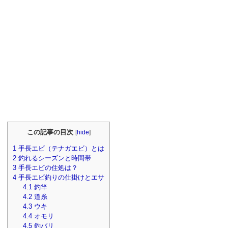
この記事の目次
[
hide
]
1
手長エビ（テナガエビ）とは
2
釣れるシーズンと時間帯
3
手長エビの住処は？
4
手長エビ釣りの仕掛けとエサ
4.1
釣竿
4.2
道糸
4.3
ウキ
4.4
オモリ
4.5
釣バリ