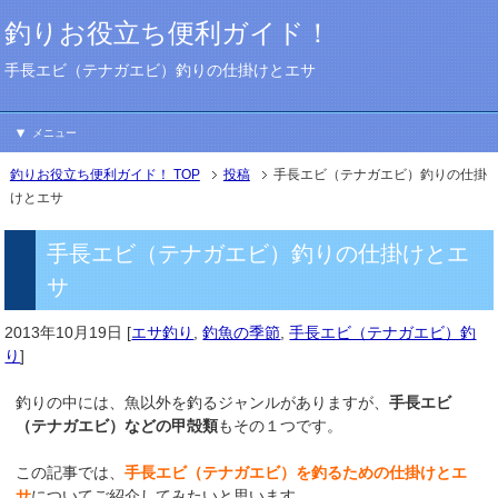
釣りお役立ち便利ガイド！
手長エビ（テナガエビ）釣りの仕掛けとエサ
メニュー
釣りお役立ち便利ガイド！ TOP
投稿
手長エビ（テナガエビ）釣りの仕掛
けとエサ
手長エビ（テナガエビ）釣りの仕掛けとエ
サ
2013年10月19日
[
エサ釣り
,
釣魚の季節
,
手長エビ（テナガエビ）釣
り
]
釣りの中には、魚以外を釣るジャンルがありますが、
手長エビ
（テナガエビ）
などの甲殻類
もその１つです。
この記事では、
手長エビ（テナガエビ）を釣るための仕掛けとエ
サ
についてご紹介してみたいと思います。