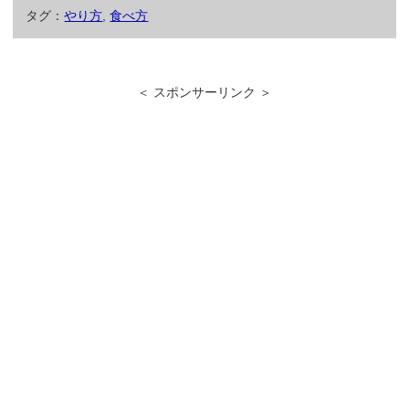
c
tt
e
e
タグ：
やり方
,
食べ方
e
er
n
b
a
＜ スポンサーリンク ＞
o
o
k