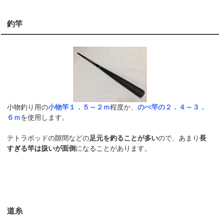
釣竿
小物釣り用の
小物竿１．５～２ｍ
程度か、
のべ竿の２．４～３．
６ｍ
を使用します。
テトラポッドの隙間などの
足元を釣ることが多い
ので、あまり
長
すぎる竿は扱いが面倒
になることがあります。
道糸