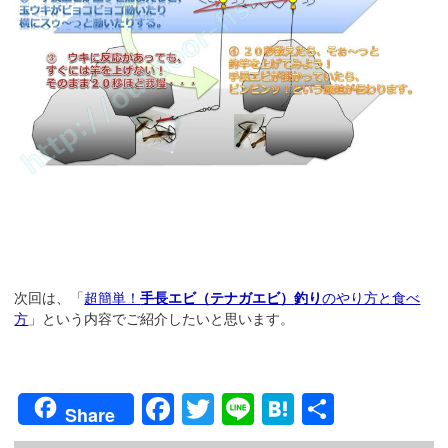
次回は、「
超簡単！
手長エビ（テナガエビ）
釣り
のやり方と食べ
方
」という内容でご紹介したいと思います。
F
T
Li
H
共
Share
a
wi
n
at
有