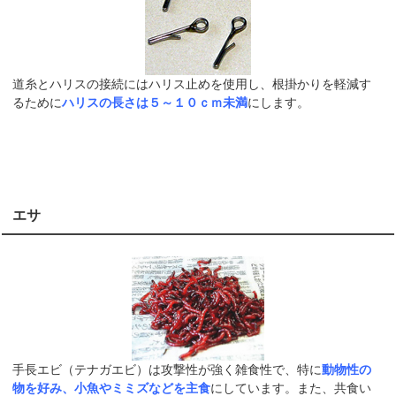
道糸とハリスの接続にはハリス止めを使用し、根掛かりを軽減す
るために
ハリスの長さは５～１０ｃｍ未満
にします。
エサ
手長エビ（テナガエビ）は攻撃性が強く雑食性で、特に
動物性の
物を好み、小魚やミミズなどを主食
にしています。また、共食い