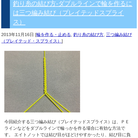
釣り糸の結び方-ダブルラインで輪を作るに
は三つ編み結び（プレイテッドスプライ
ス）
2013年11月16日
[
輪を作る・止める
,
釣り糸の結び方
,
三つ編み結び
（プレイテッド・スプライス）
]
今回紹介する三つ編み結び（プレイテッドスプライス）は、ＰＥ
ラインなどをダブルラインで輪っかを作る場合に有効な方法で
す。 エイトノットでは結び目がほどけやすかったり、結び目に負