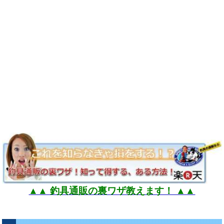
▲▲ 釣具通販の裏ワザ教えます！ ▲▲