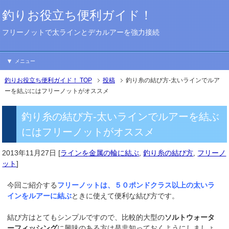
釣りお役立ち便利ガイド！
フリーノットで太ラインとデカルアーを強力接続
メニュー
釣りお役立ち便利ガイド！ TOP
投稿
釣り糸の結び方-太いラインでルア
ーを結ぶにはフリーノットがオススメ
釣り糸の結び方-太いラインでルアーを結ぶ
にはフリーノットがオススメ
2013年11月27日
[
ラインを金属の輪に結ぶ
,
釣り糸の結び方
,
フリーノ
ット
]
今回ご紹介する
フリーノット
は、５０ポンドクラス以上の太いラ
インをルアーに結ぶ
ときに使えて便利な結び方です。
結び方はとてもシンプルですので、比較的大型の
ソルトウォータ
ーフィッシング
に興味のある方は是非知っておくようにしましょ