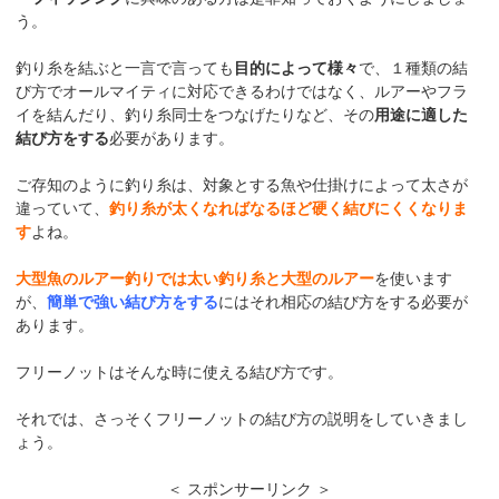
う。
釣り糸を結ぶと一言で言っても
目的によって様々
で、１種類の結
び方でオールマイティに対応できるわけではなく、ルアーやフラ
イを結んだり、釣り糸同士をつなげたりなど、その
用途に適した
結び方をする
必要があります。
ご存知のように釣り糸は、対象とする魚や仕掛けによって太さが
違っていて、
釣り糸が太くなればなるほど硬く結びにくくなりま
す
よね。
大型魚のルアー釣りでは太い釣り糸と大型のルアー
を使います
が、
簡単で強い結び方をする
にはそれ相応の結び方をする必要が
あります。
フリーノットはそんな時に使える結び方です。
それでは、さっそくフリーノットの結び方の説明をしていきまし
ょう。
＜ スポンサーリンク ＞