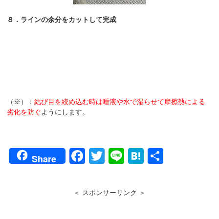
８．ラインの余分をカットして完成
（※）：
結び目を絞め込む時は唾液や水で湿らせて摩擦熱による
劣化を防ぐ
ようにします。
F
T
Li
H
共
Share
a
wi
n
at
有
c
tt
e
e
＜ スポンサーリンク ＞
e
er
n
b
a