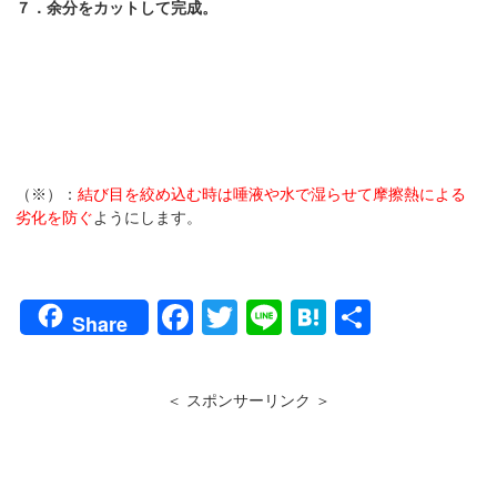
７．余分をカットして完成。
（※）：
結び目を絞め込む時は唾液や水で湿らせて摩擦熱による
劣化を防ぐ
ようにします。
F
T
Li
H
共
Share
a
wi
n
at
有
c
tt
e
e
＜ スポンサーリンク ＞
e
er
n
b
a
o