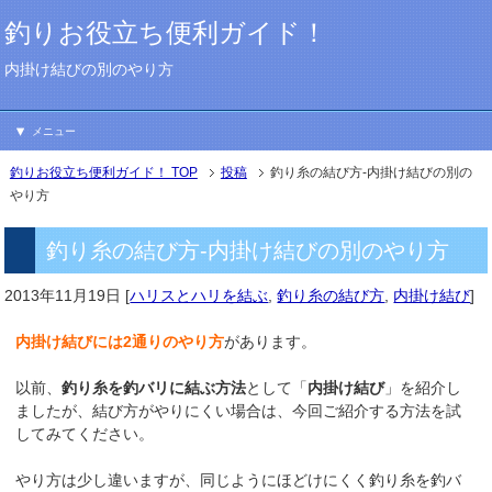
釣りお役立ち便利ガイド！
内掛け結びの別のやり方
メニュー
釣りお役立ち便利ガイド！ TOP
投稿
釣り糸の結び方-内掛け結びの別の
やり方
釣り糸の結び方-内掛け結びの別のやり方
2013年11月19日
[
ハリスとハリを結ぶ
,
釣り糸の結び方
,
内掛け結び
]
内掛け結びには2通りのやり方
があります。
以前、
釣り糸を釣バリに結ぶ方法
として「
内掛け結び
」を紹介し
ましたが、結び方がやりにくい場合は、今回ご紹介する方法を試
してみてください。
やり方は少し違いますが、同じようにほどけにくく釣り糸を釣バ