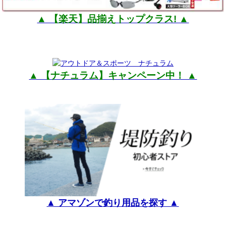
▲ 【楽天】品揃えトップクラス! ▲
▲ 【ナチュラム】キャンペーン中！ ▲
▲ アマゾンで釣り用品を探す ▲