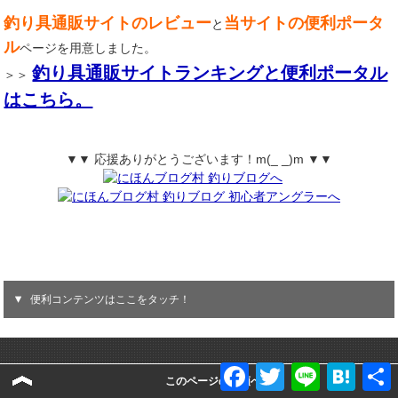
釣り具通販サイトのレビュー
当サイトの便利ポータ
と
ル
ページを用意しました。
釣り具通販サイトランキングと便利ポータル
＞＞
はこちら。
▼▼ 応援ありがとうございます！m(_ _)m ▼▼
便利コンテンツはここをタッチ！
F
T
L
H
このページの先頭へ
サイト管理人
a
w
i
a
c
i
n
t