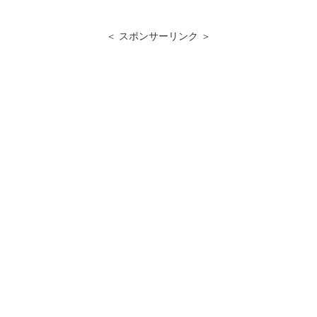
a
wi
n
at
有
c
tt
e
e
＜ スポンサーリンク ＞
e
er
n
b
a
o
o
k