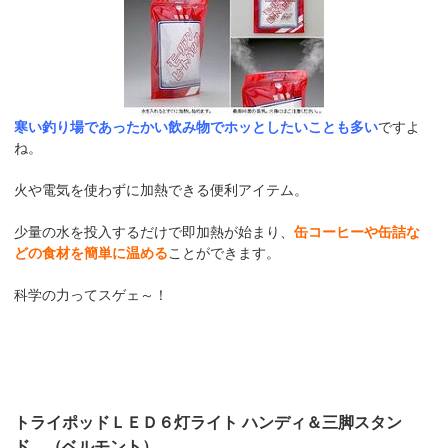
寒い釣り場であったかい飲み物でホッとしたいことも多い
ですよ
ね。
火や電気を使わずに加熱できる便利アイテム。
少量の水を投入するだけで即加熱が始まり、
缶コーヒーや缶詰な
どの食材を簡単に温める
ことができます。
科学の力ってスゲェ～！
トライポッドＬＥＤ６灯ライト ハンディ＆三脚スタン
ド （ベルモント）