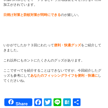
加工がされています。
日焼け対策と防蚊対策が同時にできる
のが嬉しい。
いかがでしたか？３回にわたって
便利・快適グッズ
をご紹介して
きました。
これ以外にもホントにたくさんのグッズがあります。
ここですべてを紹介することはできないですが、今回紹介したグ
ッズも参考にして
あなたのフィッシングライフを便利・快適に
し
てくださいね。
F
T
Li
H
共
Share