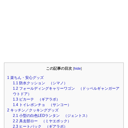
この記事の目次
[
hide
]
1
楽ちん・安心グッズ
1.1
防水クッション （シマノ）
1.2
フォールディングキャリーワゴン （ドッペルギャンガーア
ウトドア）
1.3
ピカーテ （ギアラボ）
1.4
トイレポンチョ （サンコー）
2
キッチン／クッキンググッズ
2.1
小型の白色LEDランタン （ジェントス）
2.2
具去部ロー （ミヤエポック）
2.3
ヒートパック （ギアラボ）