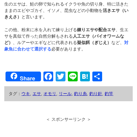
生のエサは、鮭の卵で知られるイクラや魚の切り身、特に活きた
ままのエビやゴカイ、イソメ、昆虫などの小動物を
活きエサ（い
きえさ）
と言います。
この他、粉末に水を入れて練り上げる
錬りエサや配合エサ
、生エ
サを真似て作った自然分解もされる
人工エサ（バイオワームな
ど）
、ルアーやエギなどに代表される
疑似餌（ぎじえ）
など、
対
象魚に合わせて選択する
必要があります。
F
T
Li
H
共
Share
a
wi
n
at
有
c
tt
e
e
タグ：
ウキ
,
エサ
,
オモリ
,
リール
,
釣り糸
,
釣り針
,
釣竿
e
er
n
b
a
＜ スポンサーリンク ＞
o
o