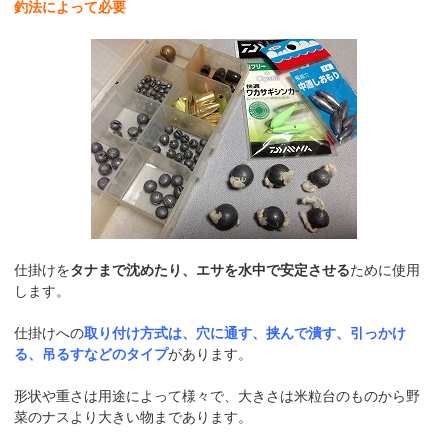
釣法によって必要
仕掛けを
タナまで沈めたり、エサを水中で安定させる
ために使用
します。
仕掛けへの
取り付け方式は、穴に通す、挟んで潰す、引っかけ
る、吊るすなどのタイプ
があります。
形状や重さは用途によって様々で、大きさは米粒台のものから野
菜のナスより大きい物まであります。