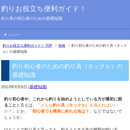
釣りお役立ち便利ガイド！
釣り具の初心者のための基礎知識
メニュー
釣りお役立ち便利ガイド！ TOP
投稿
釣り初心者のための釣り具（タック
ル）の基礎知識
釣り初心者のための釣り具（タックル）の
基礎知識
2013年9月6日
[
基礎知識
]
釣り初心者や、これから釣りを始めようとしている方が最初に困
ること
と言えば、「
どんな
釣り具（タックル）
を揃えればいい
か？
」とか、「
初心者でも簡単に釣れる魚は？
」などではないで
しょうか。
ひとことで釣り具と言っても、釣ろうとする魚の種類や狙い方