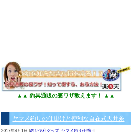
▲▲ 釣具通販の裏ワザ教えます！ ▲▲
ヤマメ釣りの仕掛けと便利な自在式天井糸
2017年4月1日
[
釣り便利グッズ
,
ヤマメ釣り仕掛け
]