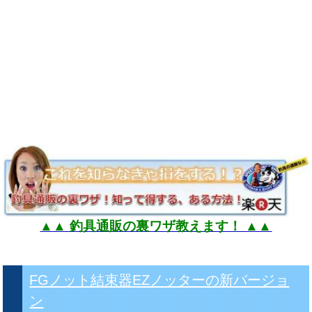
▲▲ 釣具通販の裏ワザ教えます！ ▲▲
FGノット結束器EZノッターの新バージョ
ン