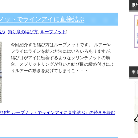
紫
プノットでラインアイに直接結ぶ
結ぶ
,
釣り糸の結び方
,
ループノット
]
今回紹介する結び方はループノットです。 ルアーや
フライにラインを結ぶ方法にはいろいろありますが、
結び目がアイに密着するようなクリンチノットの場
合、スプリットリングが無いと結び目の締め付けによ
りルアーの動きを妨げてしまうこ・・・
車
結び方-ループノットでラインアイに直接結ぶ」の続きを読む