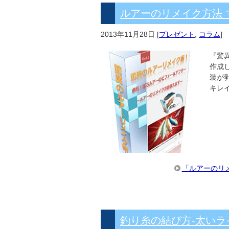
ルアーのリメイク方法
2013年11月28日
[
プレゼント
,
コラム
]
『驚
作成
装が
キレ
「ルアーのリ
釣り糸の結び方-太い