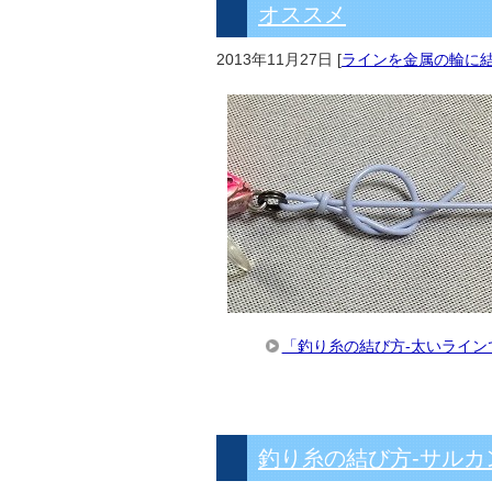
オススメ
2013年11月27日
[
ラインを金属の輪に
「釣り糸の結び方-太いライ
釣り糸の結び方-サル