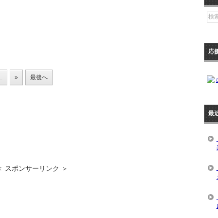
ツ
メ
ニ
ュ
ー
の
応
一
覧
..
»
最後へ
最
＜ スポンサーリンク ＞