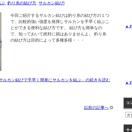
結ぶ
,
釣り糸の結び方
,
サルカン結び
]
今回ご紹介するサルカン結びは釣り糸の結び方の１つ
で、比較的強い強度を発揮しサルカンを手早く結ぶこ
▲ 
とができる便利な結び方です。 結び方も簡単なの
で、知っておいて絶対に損はありませんよ。 釣り糸
の結び方は目的によって多種多様・・・
-サルカン結びで手早く簡単にサルカンを結ぶ」の続きを読む
▲ 
コ
以前の記事へ
コ
ン
テ
サ
ン