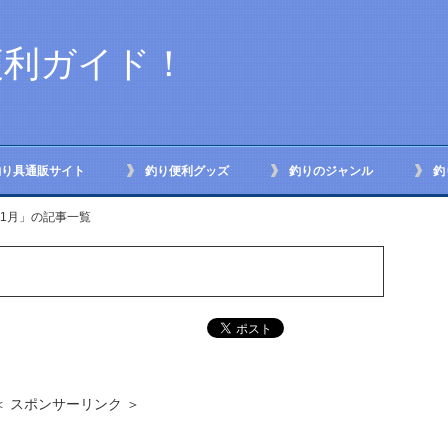
便利ガイド！
釣り具通販サイト
釣り便利グッズ
釣りのジャンル
釣
年11月」の記事一覧
＜ スポンサーリンク ＞