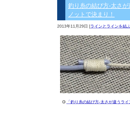
釣り糸の結び方-太さ
ノットで決まり！
2013年11月29日
[
ラインとラインを結
「釣り糸の結び方-太さが違うラ